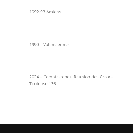
1992-93 Amiens
1990 – Valenciennes
2024 – Compte-rendu Reunion des Croix –
Toulouse 136