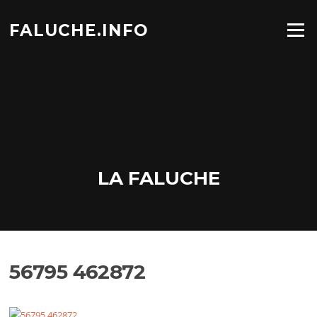
Aller
au
FALUCHE.INFO
Menu
contenu
LA FALUCHE
56795 462872