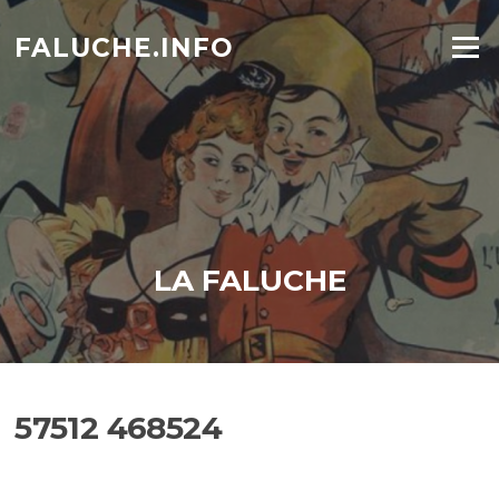
Aller
au
FALUCHE.INFO
Menu
contenu
LA FALUCHE
57512 468524