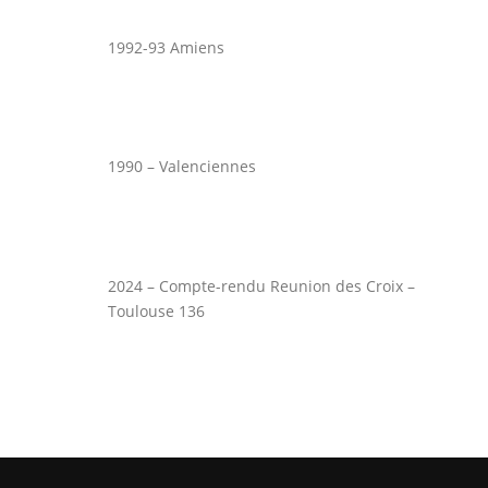
1992-93 Amiens
1990 – Valenciennes
2024 – Compte-rendu Reunion des Croix –
Toulouse 136