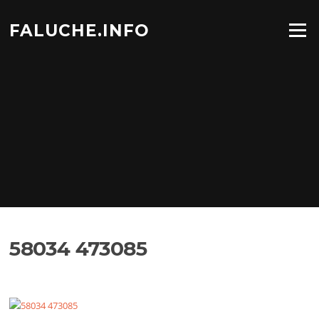
Aller
au
FALUCHE.INFO
Menu
contenu
58034 473085