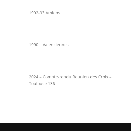
1992-93 Amiens
1990 – Valenciennes
2024 – Compte-rendu Reunion des Croix –
Toulouse 136