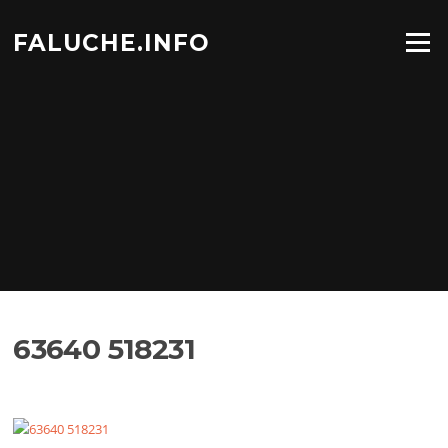
Aller
au
FALUCHE.INFO
Menu
contenu
63640 518231