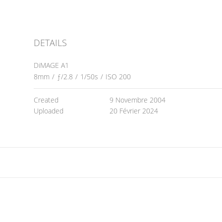
DETAILS
DiMAGE A1
8mm
/
ƒ/2.8
/
1/50s
/
ISO 200
Created
9 Novembre 2004
Uploaded
20 Février 2024