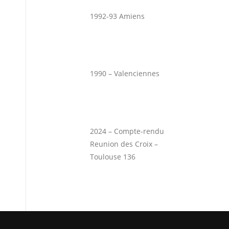
1992-93 Amiens
1990 – Valenciennes
2024 – Compte-rendu
Reunion des Croix –
Toulouse 136