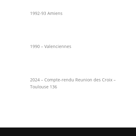
1992-93 Amiens
1990 – Valenciennes
2024 – Compte-rendu Reunion des Croix –
Toulouse 136