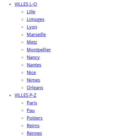
VILLES L-O
Lille
Limoges
Lyon
Marseille
Metz
Montpellier
Nancy
Nantes
Nice
Nimes
Orleans
VILLES P-Z
Paris
Pau
Poitiers
Reims
Rennes