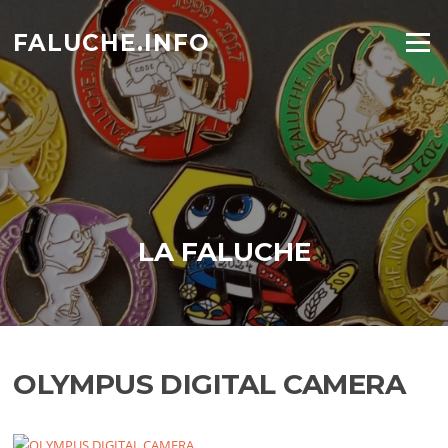
Aller
au
FALUCHE.INFO
Menu
contenu
LA FALUCHE
OLYMPUS DIGITAL CAMERA