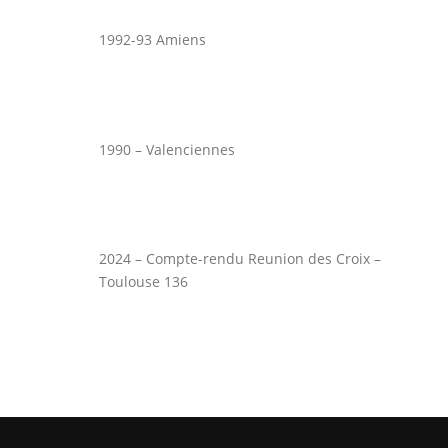
1992-93 Amiens
1990 – Valenciennes
2024 – Compte-rendu Reunion des Croix –
Toulouse 136