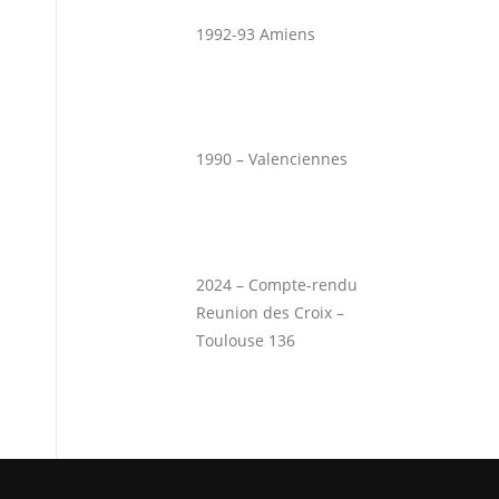
1992-93 Amiens
1990 – Valenciennes
2024 – Compte-rendu
Reunion des Croix –
Toulouse 136