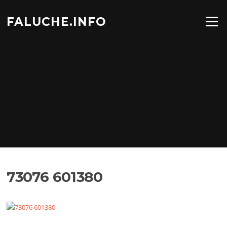
Aller
au
FALUCHE.INFO
Menu
contenu
73076 601380