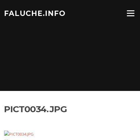
Aller
au
FALUCHE.INFO
Menu
contenu
PICT0034.JPG