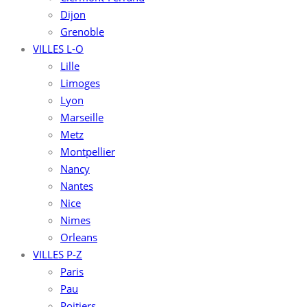
Dijon
Grenoble
VILLES L-O
Lille
Limoges
Lyon
Marseille
Metz
Montpellier
Nancy
Nantes
Nice
Nimes
Orleans
VILLES P-Z
Paris
Pau
Poitiers