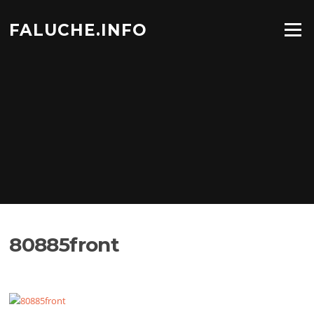
Aller
au
FALUCHE.INFO
Menu
contenu
80885front