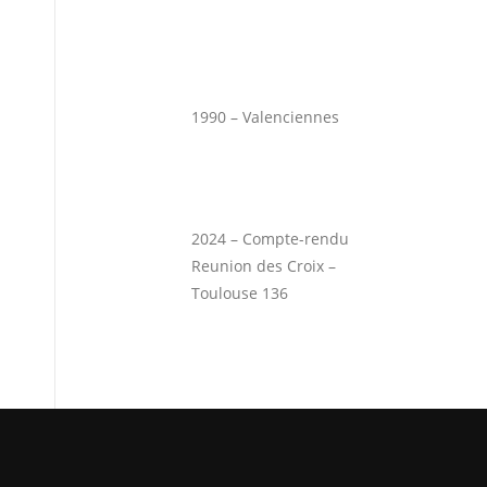
1990 – Valenciennes
2024 – Compte-rendu
Reunion des Croix –
Toulouse 136