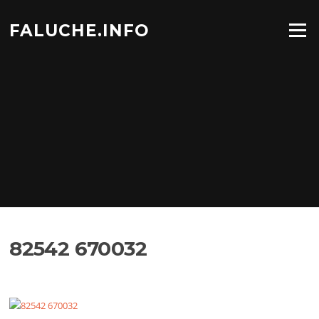
Aller
au
FALUCHE.INFO
Menu
contenu
82542 670032