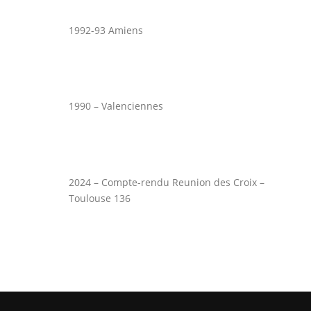
1992-93 Amiens
1990 – Valenciennes
2024 – Compte-rendu Reunion des Croix –
Toulouse 136