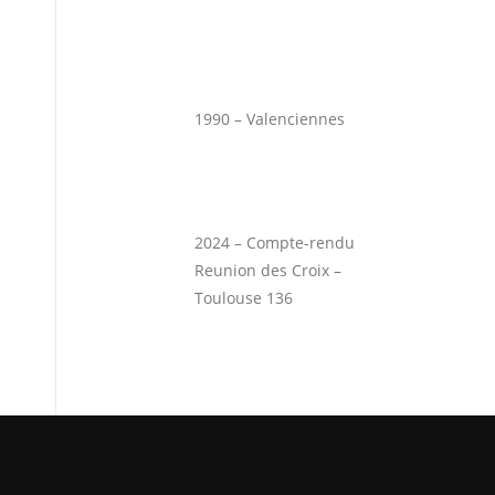
1990 – Valenciennes
2024 – Compte-rendu
Reunion des Croix –
Toulouse 136