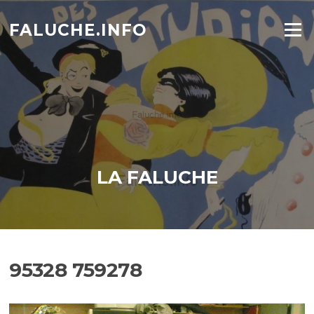
Aller
au
FALUCHE.INFO
Menu
contenu
LA FALUCHE
95328 759278