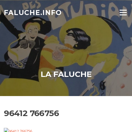
Aller
au
FALUCHE.INFO
Menu
contenu
LA FALUCHE
96412 766756