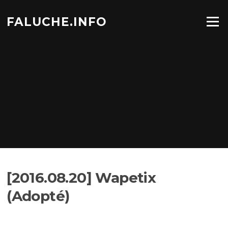
Aller
au
FALUCHE.INFO
Menu
contenu
[2016.08.20] Wapetix
(Adopté)