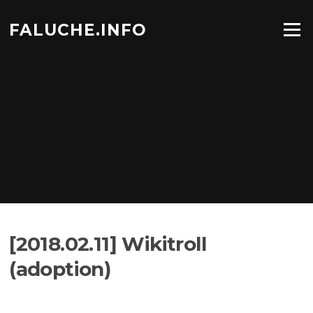
Aller
au
FALUCHE.INFO
Menu
contenu
[2018.02.11] Wikitroll
(adoption)