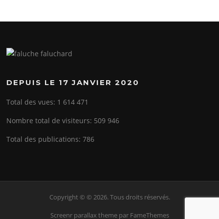
DEPUIS LE 17 JANVIER 2020
Total des vues:
1 614 471
Nombre total de visiteurs:
509 946
Total des publications:
786
Copyright © © 2026. Tous droits réservés.
Screenr parallax theme
par FameThemes