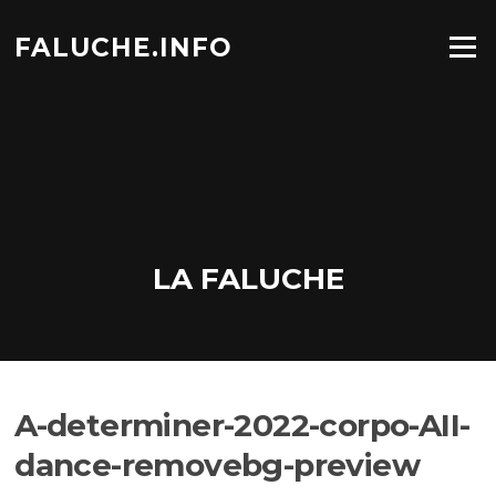
Aller
au
FALUCHE.INFO
Menu
contenu
LA FALUCHE
A-determiner-2022-corpo-AII-
dance-removebg-preview