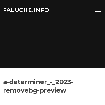
Aller
au
FALUCHE.INFO
Menu
contenu
a-determiner_-_2023-
removebg-preview