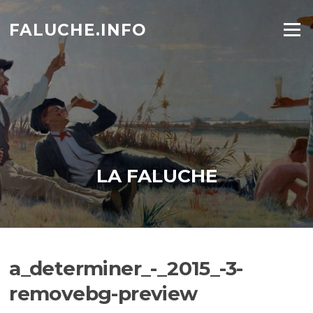
Aller
au
FALUCHE.INFO
Menu
contenu
LA FALUCHE
a_determiner_-_2015_-3-
removebg-preview