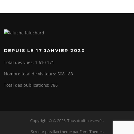
DEPUIS LE 17 JANVIER 2020
Total des vues:
1 610 171
Nombre total de visiteurs:
508 183
Total des publications:
786
Copyright © © 2026. Tous droits réservés.
Screenr parallax theme
par FameThemes