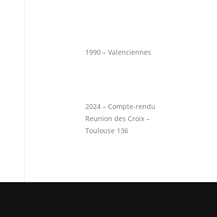
1990 – Valenciennes
2024 – Compte-rendu
Reunion des Croix –
Toulouse 136