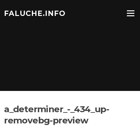
Aller
au
FALUCHE.INFO
Menu
contenu
a_determiner_-_434_up-
removebg-preview