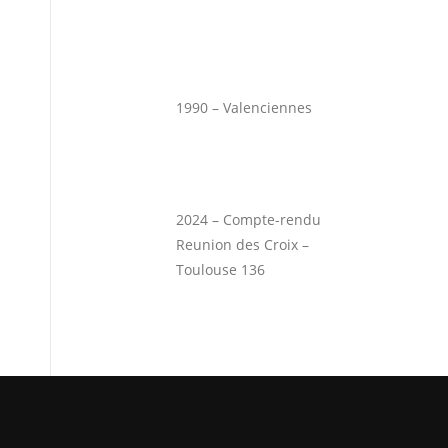
1990 – Valenciennes
2024 – Compte-rendu
Reunion des Croix –
Toulouse 136