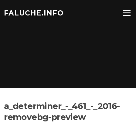
Aller
au
FALUCHE.INFO
Menu
contenu
a_determiner_-_461_-_2016-
removebg-preview