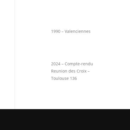
1990 – Valenciennes
2024 – Compte-rendu
Reunion des Croix –
Toulouse 136