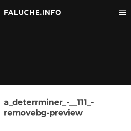
Aller
au
FALUCHE.INFO
Menu
contenu
a_deterrminer_-__111_-
removebg-preview