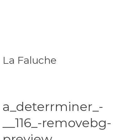
La Faluche
a_deterrminer_-
__116_-removebg-
preview