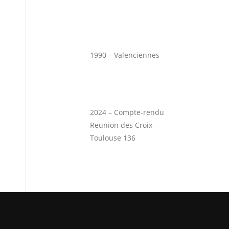
1990 – Valenciennes
2024 – Compte-rendu
Reunion des Croix –
Toulouse 136