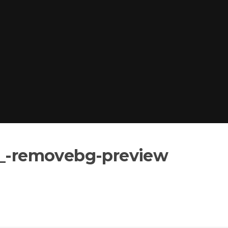
1_-removebg-preview