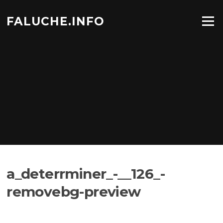
Aller
au
FALUCHE.INFO
Menu
contenu
a_deterrminer_-__126_-
removebg-preview