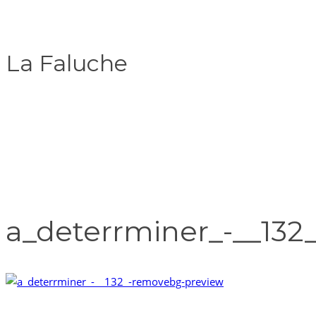
La Faluche
a_deterrminer_-__13