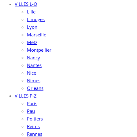
VILLES L-O
Lille
Limoges
Lyon
Marseille
Metz
Montpellier
Nancy
Nantes
Nice
Nimes
Orleans
VILLES P-Z
Paris
Pau
Poitiers
Reims
Rennes