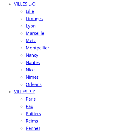
VILLES L-O
Lille
Limoges
Lyon
Marseille
Metz
Montpellier
Nancy
Nantes
Nice
Nimes
Orleans
VILLES P-Z
Paris
Pau
Poitiers
Reims
Rennes