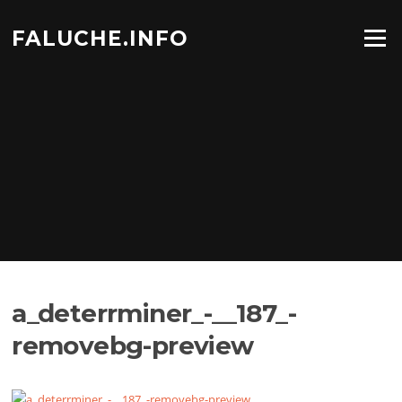
Aller
au
FALUCHE.INFO
Menu
contenu
a_deterrminer_-__187_-
removebg-preview