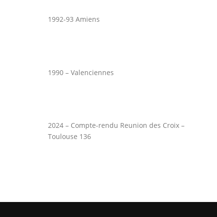
1992-93 Amiens
1990 – Valenciennes
2024 – Compte-rendu Reunion des Croix –
Toulouse 136