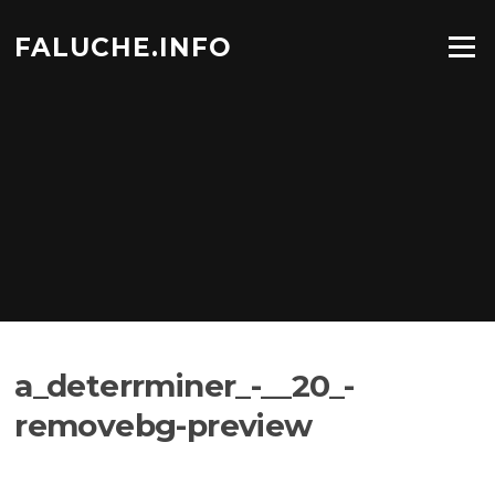
Aller
au
FALUCHE.INFO
Menu
contenu
a_deterrminer_-__20_-
removebg-preview