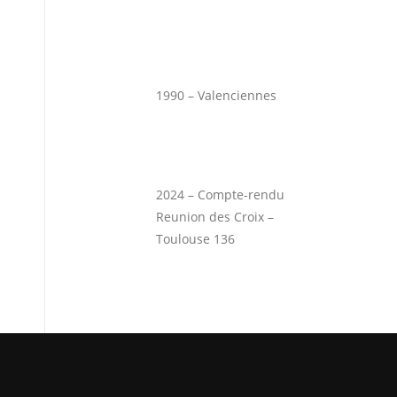
1990 – Valenciennes
2024 – Compte-rendu
Reunion des Croix –
Toulouse 136