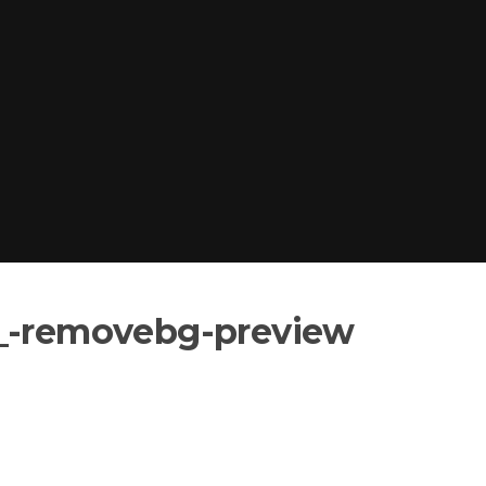
8_-removebg-preview