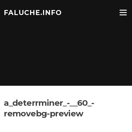
Aller
au
FALUCHE.INFO
Menu
contenu
a_deterrminer_-__60_-
removebg-preview