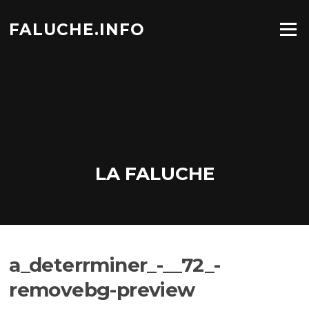
Aller
au
FALUCHE.INFO
Menu
contenu
LA FALUCHE
a_deterrminer_-__72_-
removebg-preview