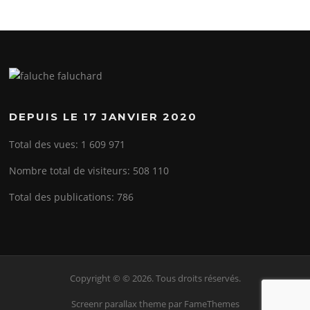
DEPUIS LE 17 JANVIER 2020
Total des vues:
1 609 971
Nombre total de visiteurs:
508 110
Total des publications:
786
Copyright © © 2026. Tous droits réservés.
Screenr parallax theme
par FameThemes