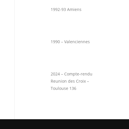
1992-93 Amiens
1990 – Valenciennes
2024 – Compte-rendu
Reunion des Croix –
Toulouse 136