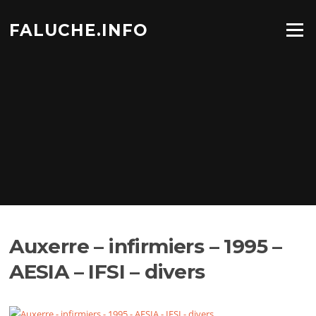
Aller
au
FALUCHE.INFO
Menu
contenu
Auxerre – infirmiers – 1995 –
AESIA – IFSI – divers