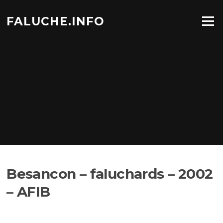
Aller
au
FALUCHE.INFO
Menu
contenu
Besancon – faluchards – 2002
– AFIB