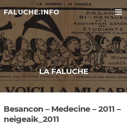
Aller
au
FALUCHE.INFO
Menu
contenu
LA FALUCHE
Besancon – Medecine – 2011 –
neigeaik_2011