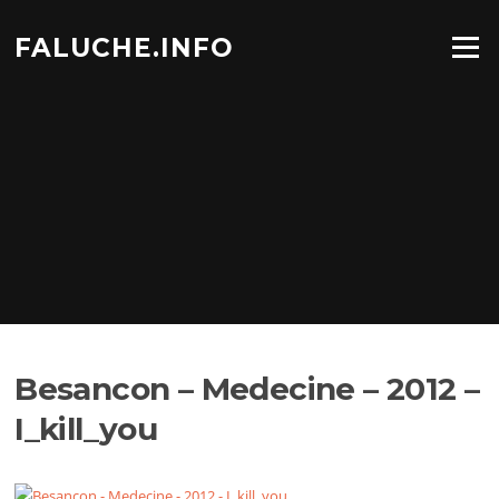
Aller
au
FALUCHE.INFO
Menu
contenu
Besancon – Medecine – 2012 –
I_kill_you