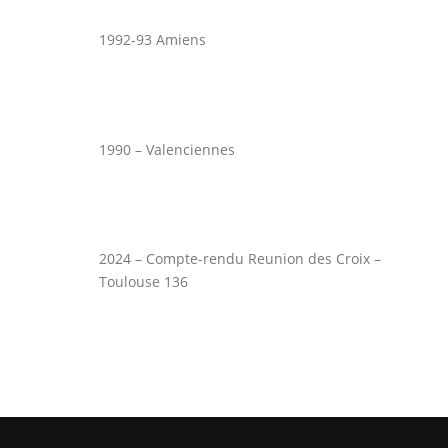
1992-93 Amiens
1990 – Valenciennes
2024 – Compte-rendu Reunion des Croix –
Toulouse 136