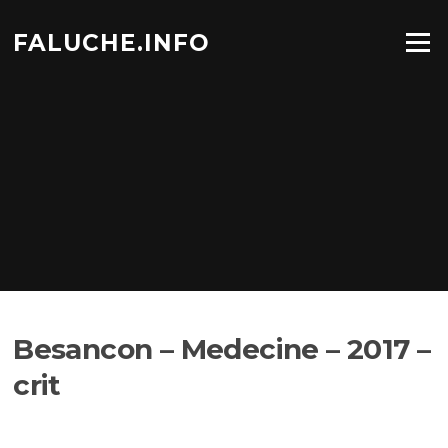
Aller
au
FALUCHE.INFO
Menu
contenu
Besancon – Medecine – 2017 –
crit