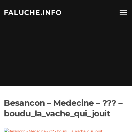
Aller
au
FALUCHE.INFO
Menu
contenu
Besancon – Medecine – ??? –
boudu_la_vache_qui_jouit