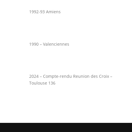
1992-93 Amiens
1990 – Valenciennes
2024 – Compte-rendu Reunion des Croix –
Toulouse 136