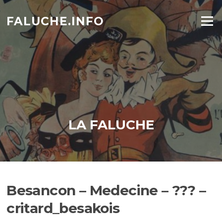
Aller
au
FALUCHE.INFO
Menu
contenu
LA FALUCHE
Besancon – Medecine – ??? –
critard_besakois