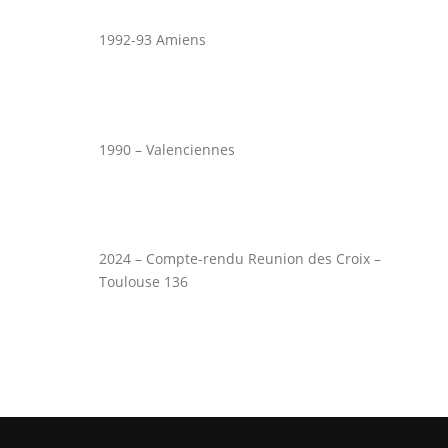
1992-93 Amiens
1990 – Valenciennes
2024 – Compte-rendu Reunion des Croix –
Toulouse 136