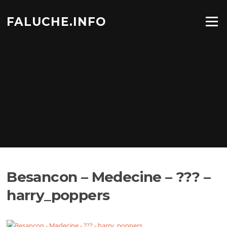
Aller
au
FALUCHE.INFO
Menu
contenu
Besancon – Medecine – ??? –
harry_poppers