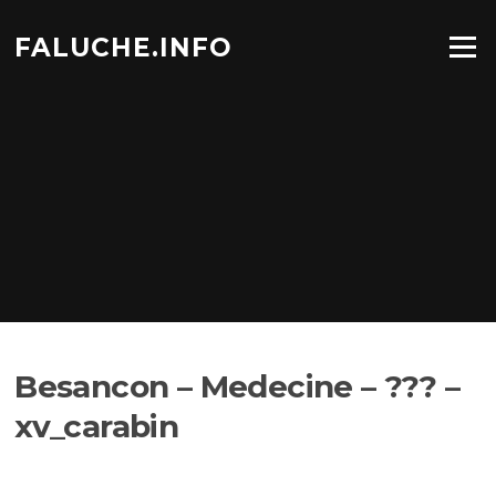
Aller
au
FALUCHE.INFO
Menu
contenu
Besancon – Medecine – ??? –
xv_carabin