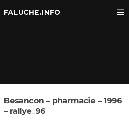
Aller
au
FALUCHE.INFO
Menu
contenu
Besancon – pharmacie – 1996
– rallye_96